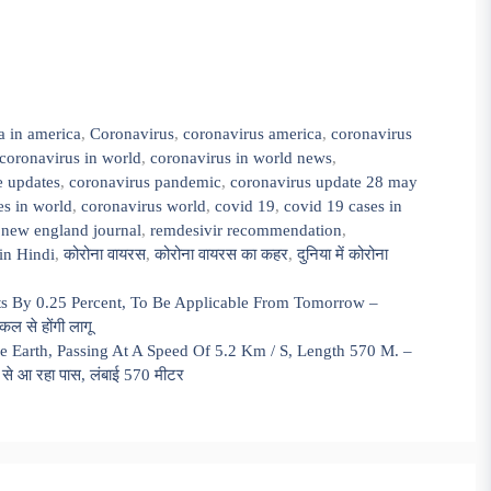
a in america
,
Coronavirus
,
coronavirus america
,
coronavirus
coronavirus in world
,
coronavirus in world news
,
e updates
,
coronavirus pandemic
,
coronavirus update 28 may
es in world
,
coronavirus world
,
covid 19
,
covid 19 cases in
,
new england journal
,
remdesivir recommendation
,
in Hindi
,
कोरोना वायरस
,
कोरोना वायरस का कहर
,
दुनिया में कोरोना
ts By 0.25 Percent, To Be Applicable From Tomorrow –
ल से होंगी लागू
e Earth, Passing At A Speed Of 5.2 Km / S, Length 570 M. –
र से आ रहा पास, लंबाई 570 मीटर