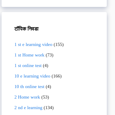
टॉपिक निवडा
1 st e learning video
(155)
1 st Home work
(73)
1 st online test
(4)
10 e learning video
(166)
10 th online test
(4)
2 Home work
(53)
2 nd e learning
(134)