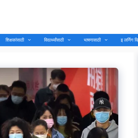
शिक्षकांसाठी
विद्यार्थ्यांसाठी
भाषणासाठी
इ लर्निग व