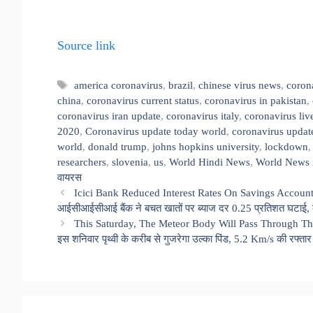
Source link
Tags
america coronavirus
,
brazil
,
chinese virus news
,
coron
china
,
coronavirus current status
,
coronavirus in pakistan
,
coronavirus iran update
,
coronavirus italy
,
coronavirus liv
2020
,
Coronavirus update today world
,
coronavirus updat
world
,
donald trump
,
johns hopkins university
,
lockdown
researchers
,
slovenia
,
us
,
World Hindi News
,
World News 
वायरस
Icici Bank Reduced Interest Rates On Savings Accoun
आईसीआईसीआई बैंक ने बचत खातों पर ब्याज दर 0.25 प्रतिशत घटाई, क
This Saturday, The Meteor Body Will Pass Through Th
इस शनिवार पृथ्वी के करीब से गुजरेगा उल्का पिंड, 5.2 Km/s की रफ्ता