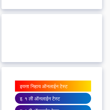
इयत्ता निहाय ऑनलाईन टेस्ट
इ. १ ली ऑनलाईन टेस्ट