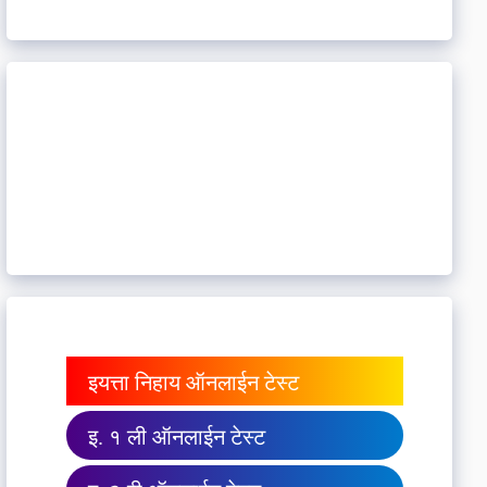
इयत्ता निहाय ऑनलाईन टेस्ट
इ. १ ली ऑनलाईन टेस्ट