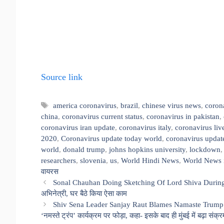
Source link
Tags
america coronavirus
,
brazil
,
chinese virus news
,
coron
china
,
coronavirus current status
,
coronavirus in pakistan
,
coronavirus iran update
,
coronavirus italy
,
coronavirus liv
2020
,
Coronavirus update today world
,
coronavirus updat
world
,
donald trump
,
johns hopkins university
,
lockdown
researchers
,
slovenia
,
us
,
World Hindi News
,
World News 
वायरस
Sonal Chauhan Doing Sketching Of Lord Shiva During Loc
अभिनेत्री, घर बैठे किया ऐसा काम
Shiv Sena Leader Sanjay Raut Blames Namaste Trump Ev
‘नमस्ते ट्रंप’ कार्यक्रम पर फोड़ा, कहा- इसके बाद ही मुंबई में बढ़ा संक्