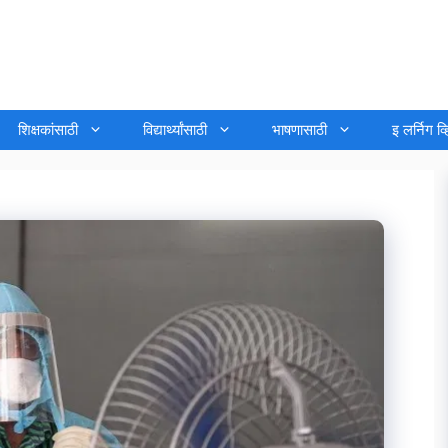
शिक्षकांसाठी
विद्यार्थ्यांसाठी
भाषणासाठी
इ लर्निग व