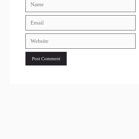
Name
Email
Website