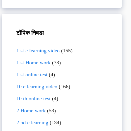
टॉपिक निवडा
1 st e learning video
(155)
1 st Home work
(73)
1 st online test
(4)
10 e learning video
(166)
10 th online test
(4)
2 Home work
(53)
2 nd e learning
(134)