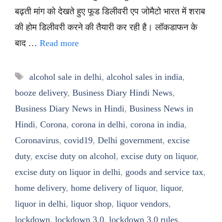
बढ़ती मांग को देखते हुए फूड डिलीवरी एप जोमैटो भारत में शराब
की होम डिलीवरी करने की तैयारी कर रही है। लॉकडाफन के
बाद …
Read more
Tags
alcohol sale in delhi
,
alcohol sales in india
,
booze delivery
,
Business Diary Hindi News
,
Business Diary News in Hindi
,
Business News in
Hindi
,
Corona
,
corona in delhi
,
corona in india
,
Coronavirus
,
covid19
,
Delhi government
,
excise
duty
,
excise duty on alcohol
,
excise duty on liquor
,
excise duty on liquor in delhi
,
goods and service tax
,
home delivery
,
home delivery of liquor
,
liquor
,
liquor in delhi
,
liquor shop
,
liquor vendors
,
lockdown
,
lockdown 3.0
,
lockdown 3.0 rules
,