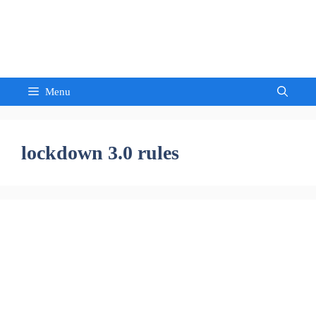
Skip
to
Sandeep Waghmore
content
Menu
lockdown 3.0 rules