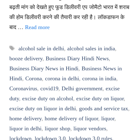
बढ़ती मांग को देखते हुए फूड डिलीवरी एप जोमैटो भारत में शराब
की होम डिलीवरी करने की तैयारी कर रही है। लॉकडाफन के
बाद …
Read more
Tags
alcohol sale in delhi
,
alcohol sales in india
,
booze delivery
,
Business Diary Hindi News
,
Business Diary News in Hindi
,
Business News in
Hindi
,
Corona
,
corona in delhi
,
corona in india
,
Coronavirus
,
covid19
,
Delhi government
,
excise
duty
,
excise duty on alcohol
,
excise duty on liquor
,
excise duty on liquor in delhi
,
goods and service tax
,
home delivery
,
home delivery of liquor
,
liquor
,
liquor in delhi
,
liquor shop
,
liquor vendors
,
lockdown
,
lockdown 3.0
,
lockdown 3.0 rules
,