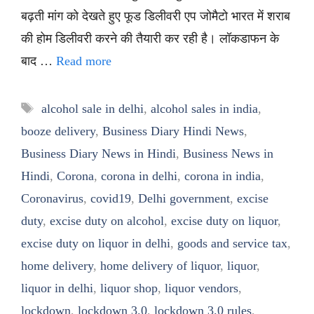
बढ़ती मांग को देखते हुए फूड डिलीवरी एप जोमैटो भारत में शराब
की होम डिलीवरी करने की तैयारी कर रही है। लॉकडाफन के
बाद …
Read more
Tags
alcohol sale in delhi
,
alcohol sales in india
,
booze delivery
,
Business Diary Hindi News
,
Business Diary News in Hindi
,
Business News in
Hindi
,
Corona
,
corona in delhi
,
corona in india
,
Coronavirus
,
covid19
,
Delhi government
,
excise
duty
,
excise duty on alcohol
,
excise duty on liquor
,
excise duty on liquor in delhi
,
goods and service tax
,
home delivery
,
home delivery of liquor
,
liquor
,
liquor in delhi
,
liquor shop
,
liquor vendors
,
lockdown
,
lockdown 3.0
,
lockdown 3.0 rules
,