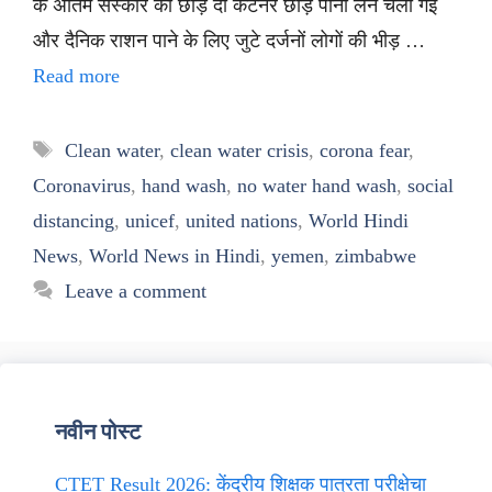
के अंतिम संस्कार को छोड़ दो कंटेनर छोड़ पानी लेने चली गईं
और दैनिक राशन पाने के लिए जुटे दर्जनों लोगों की भीड़ …
Read more
Tags
Clean water
,
clean water crisis
,
corona fear
,
Coronavirus
,
hand wash
,
no water hand wash
,
social
distancing
,
unicef
,
united nations
,
World Hindi
News
,
World News in Hindi
,
yemen
,
zimbabwe
Leave a comment
नवीन पोस्ट
CTET Result 2026: केंद्रीय शिक्षक पात्रता परीक्षेचा