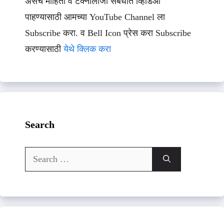
असेच माहिती व टेक्नॉलॉजी संबधीत व्हिडिओ
पाहण्यासाठी आमच्या YouTube Channel ला
Subscribe करा. व Bell Icon प्रेस करा Subscribe
करण्यासाठी
येथे क्लिक करा
Search
Search
for: