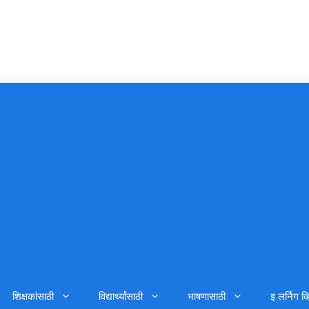
शिक्षकांसाठी
विद्यार्थ्यांसाठी
भाषणासाठी
इ लर्निग व