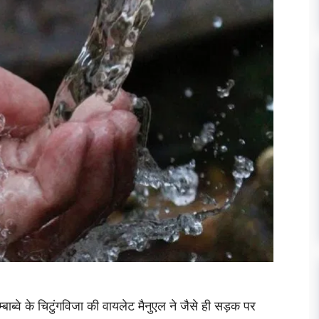
म्बाब्वे के चिटुंगविजा की वायलेट मैनुएल ने जैसे ही सड़क पर