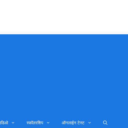
्हिडिओ
स्कॉलरशिप
ऑनलाईन टेस्ट