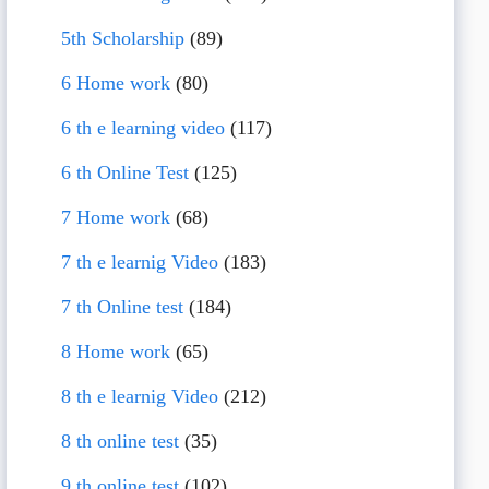
5th Scholarship
(89)
6 Home work
(80)
6 th e learning video
(117)
6 th Online Test
(125)
7 Home work
(68)
7 th e learnig Video
(183)
7 th Online test
(184)
8 Home work
(65)
8 th e learnig Video
(212)
8 th online test
(35)
9 th online test
(102)