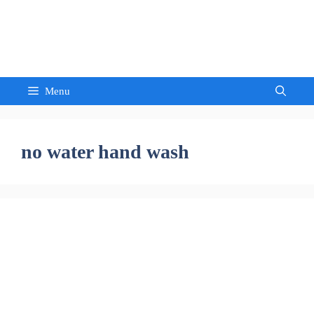
Skip
to
Sandeep Waghmore
content
Menu
no water hand wash