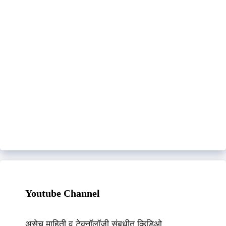
Youtube Channel
असेच माहिती व टेक्नॉलॉजी संबधीत व्हिडिओ