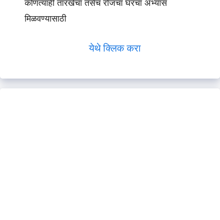
कोणत्याही तारखेचा तसेच रोजचा घरचा अभ्यास
मिळवण्यासाठी
येथे क्लिक करा