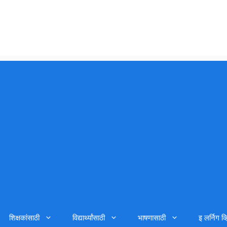
शिक्षकांसाठी
विद्यार्थ्यांसाठी
भाषणासाठी
इ लर्निग व