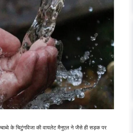
म्बाब्वे के चिटुंगविजा की वायलेट मैनुएल ने जैसे ही सड़क पर