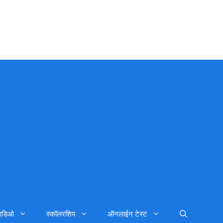
्हिडिओ
स्कॉलरशिप
ऑनलाईन टेस्ट