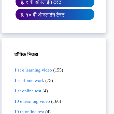
इ. ९ वी ऑनलाईन टेस्ट
इ. १० वी ऑनलाईन टेस्ट
टॉपिक निवडा
1 st e learning video
(155)
1 st Home work
(73)
1 st online test
(4)
10 e learning video
(166)
10 th online test
(4)