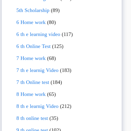
5th Scholarship
(89)
6 Home work
(80)
6 th e learning video
(117)
6 th Online Test
(125)
7 Home work
(68)
7 th e learnig Video
(183)
7 th Online test
(184)
8 Home work
(65)
8 th e learnig Video
(212)
8 th online test
(35)
9 th online test
(102)