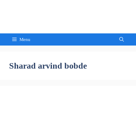
Skip
to
Sandeep Waghmore
content
Menu
Sharad arvind bobde