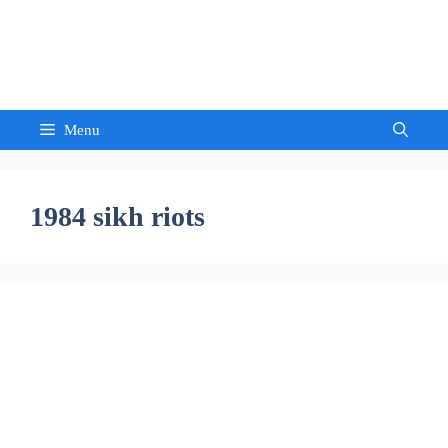
Skip
to
Sandeep Waghmore
content
Menu
1984 sikh riots