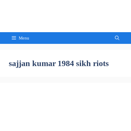
Skip
to
Sandeep Waghmore
content
Menu
sajjan kumar 1984 sikh riots