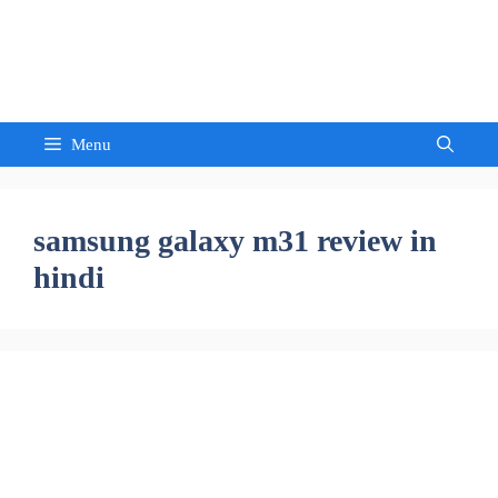
Skip
to
Sandeep Waghmore
content
Menu
samsung galaxy m31 review in
hindi