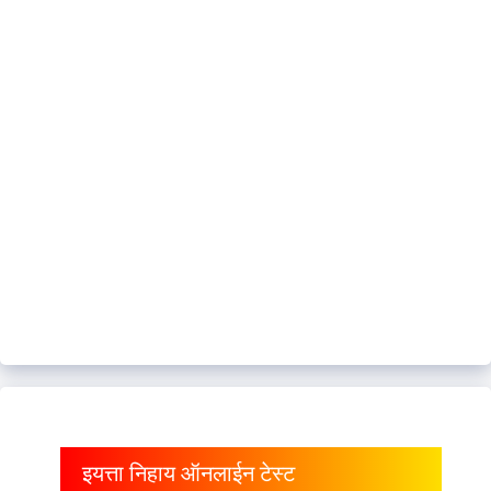
इयत्ता निहाय ऑनलाईन टेस्ट