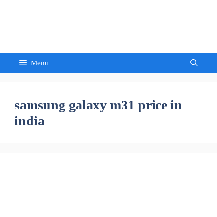
Skip
to
Sandeep Waghmore
content
Menu
samsung galaxy m31 price in
india