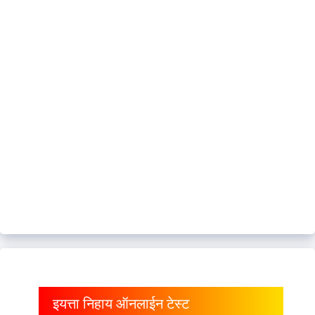
इयत्ता निहाय ऑनलाईन टेस्ट