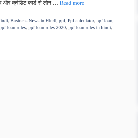
पर और क्रेडिट कार्ड से लोन …
Read more
indi
,
Business News in Hindi
,
ppf
,
Ppf calculator
,
ppf loan
,
ppf loan rules
,
ppf loan rules 2020
,
ppf loan rules in hindi
,