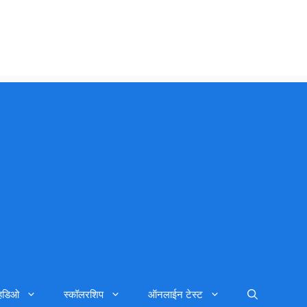
्हिडिओ
स्कॉलरशिप
ऑनलाईन टेस्ट