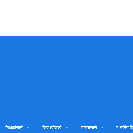
शिक्षकांसाठी
विद्यार्थ्यांसाठी
भाषणासाठी
इ लर्निग व