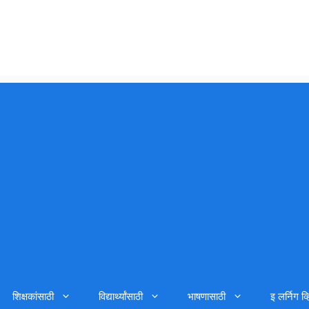
शिक्षकांसाठी
विद्यार्थ्यांसाठी
भाषणासाठी
इ लर्निग व