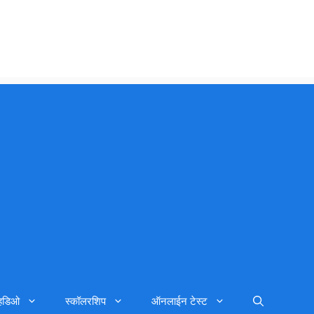
्हिडिओ
स्कॉलरशिप
ऑनलाईन टेस्ट