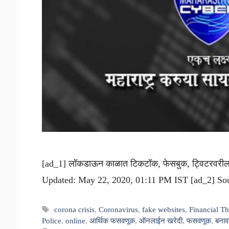
[ad_1] लॉकडाऊन काळात टिकटॉक, फेसबुक, ट्विटरवरील 
Updated: May 22, 2020, 01:11 PM IST [ad_2] Sou
Tags
corona crisis
,
Coronavirus
,
fake websites
,
Financial Th
Police
,
online
,
आर्थिक फसवणूक
,
ऑनलाईन खरेदी
,
फसवणूक
,
बनाव