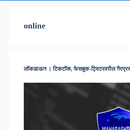
online
लॉकडाऊन । टिकटॉक, फेसबुक-ट्विटरवरील गैरप्रका