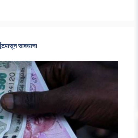
टपासून सावधान!