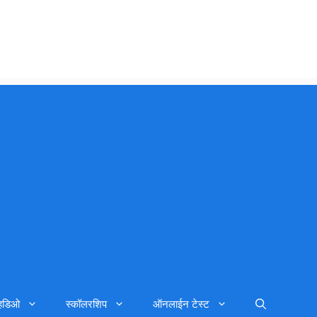
्हिडिओ
स्कॉलरशिप
ऑनलाईन टेस्ट