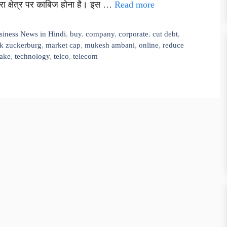
 क्षेत्र पर काबिज होना है। इस …
Read more
siness News in Hindi
,
buy
,
company
,
corporate
,
cut debt
,
k zuckerburg
,
market cap
,
mukesh ambani
,
online
,
reduce
take
,
technology
,
telco
,
telecom