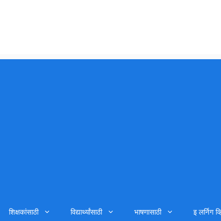
शिक्षकांसाठी
विद्यार्थ्यांसाठी
भाषणासाठी
इ लर्निग व