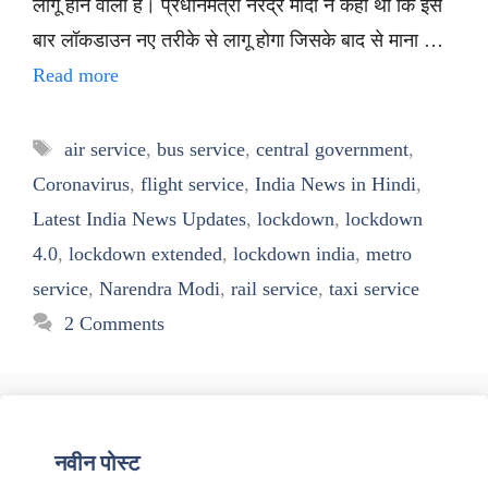
लागू होने वाला है। प्रधानमंत्री नरेंद्र मोदी ने कहा था कि इस
बार लॉकडाउन नए तरीके से लागू होगा जिसके बाद से माना …
Read more
Tags
air service
,
bus service
,
central government
,
Coronavirus
,
flight service
,
India News in Hindi
,
Latest India News Updates
,
lockdown
,
lockdown
4.0
,
lockdown extended
,
lockdown india
,
metro
service
,
Narendra Modi
,
rail service
,
taxi service
2 Comments
नवीन पोस्ट