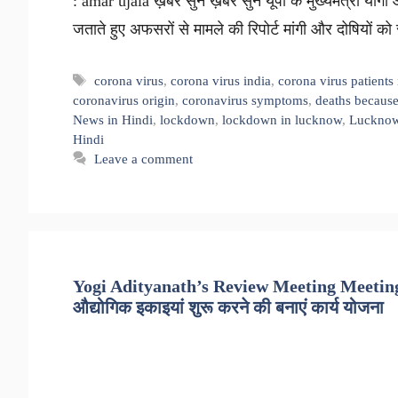
: amar ujala ख़बर सुनें ख़बर सुनें यूपी के मुख्यमंत्री योग
जताते हुए अफसरों से मामले की रिपोर्ट मांगी और दोषियों
Tags
corona virus
,
corona virus india
,
corona virus patients
coronavirus origin
,
coronavirus symptoms
,
deaths because
News in Hindi
,
lockdown
,
lockdown in lucknow
,
Lucknow
Hindi
Leave a comment
Yogi Adityanath’s Review Meeting Meeting Wi
औद्योगिक इकाइयां शुरू करने की बनाएं कार्य योजना