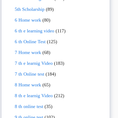
5th Scholarship
(89)
6 Home work
(80)
6 th e learning video
(117)
6 th Online Test
(125)
7 Home work
(68)
7 th e learnig Video
(183)
7 th Online test
(184)
8 Home work
(65)
8 th e learnig Video
(212)
8 th online test
(35)
9 th online test
(102)