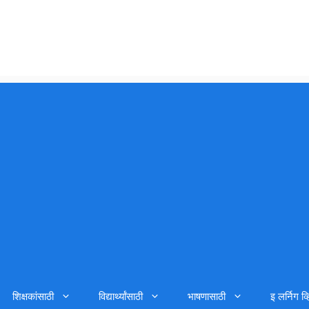
शिक्षकांसाठी
विद्यार्थ्यांसाठी
भाषणासाठी
इ लर्निग व