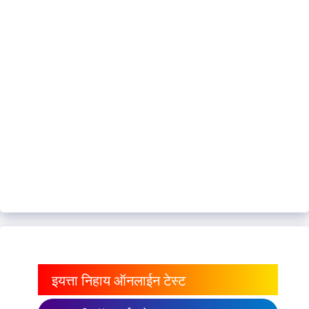
इयत्ता निहाय ऑनलाईन टेस्ट