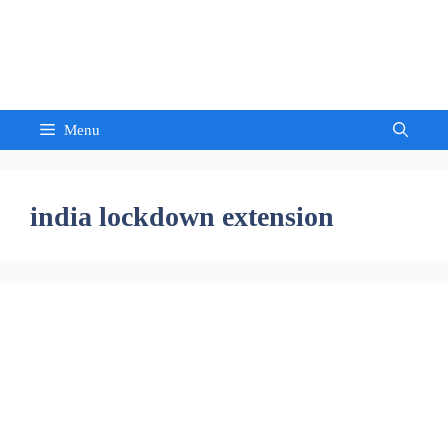
Skip
to
Sandeep Waghmore
content
Menu
india lockdown extension