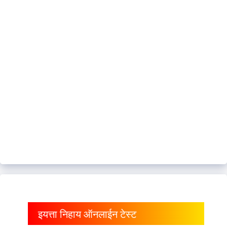
इयत्ता निहाय ऑनलाईन टेस्ट