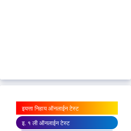
इयत्ता निहाय ऑनलाईन टेस्ट
इ. १ ली ऑनलाईन टेस्ट