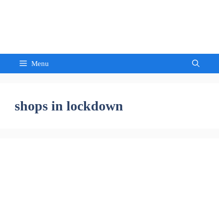
Skip
to
Sandeep Waghmore
content
Menu
shops in lockdown