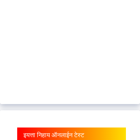
इयत्ता निहाय ऑनलाईन टेस्ट