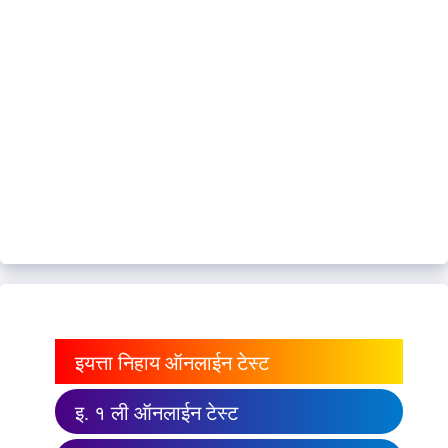
इयत्ता निहाय ऑनलाईन टेस्ट
इ. १ ली ऑनलाईन टेस्ट