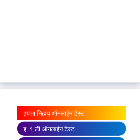
इयत्ता निहाय ऑनलाईन टेस्ट
इ. १ ली ऑनलाईन टेस्ट