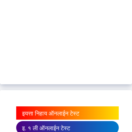
इयत्ता निहाय ऑनलाईन टेस्ट
इ. १ ली ऑनलाईन टेस्ट