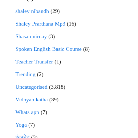
shaley nibandh
(29)
Shaley Prarthana Mp3
(16)
Shasan nirnay
(3)
Spoken English Basic Course
(8)
Teacher Transfer
(1)
Trending
(2)
Uncategorised
(3,818)
Vidnyan katha
(39)
Whats app
(7)
Yoga
(7)
इंटरनेट
(3)