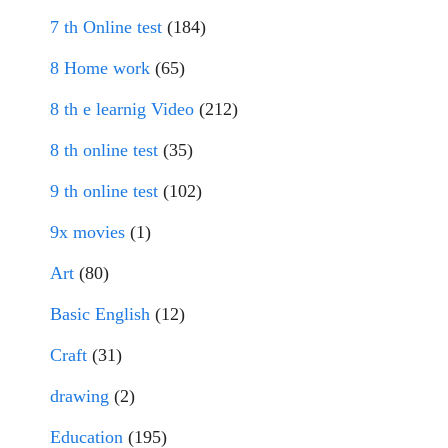
7 th Online test
(184)
8 Home work
(65)
8 th e learnig Video
(212)
8 th online test
(35)
9 th online test
(102)
9x movies
(1)
Art
(80)
Basic English
(12)
Craft
(31)
drawing
(2)
Education
(195)