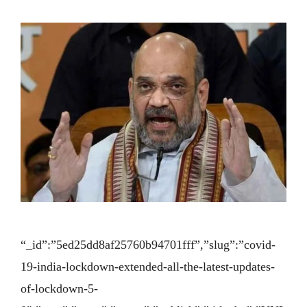
“_id”:”5ed25dd8af25760b94701fff”,”slug”:”covid-
19-india-lockdown-extended-all-the-latest-updates-
of-lockdown-5-