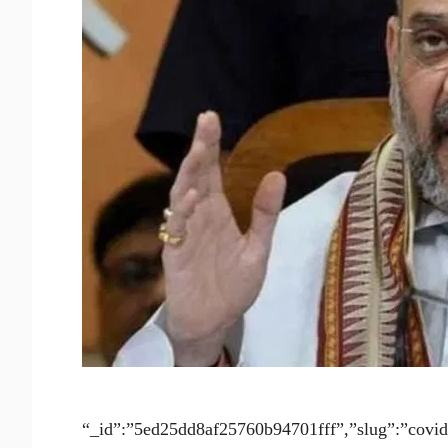
“_id”:”5ed25dd8af25760b94701fff”,”slug”:”covid-