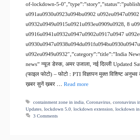
of-lockdown-5-0″,”type”:”story”,”status”:”pub
u091au0930u0923u094bu0902 u092eu0947u0902
u0932u0949u0915u0921u093eu0909u0928, 8 u0
u0916u0941u0932u0947u0902u0917u0947 u092e
u0930u0947u0938u094du091fu094bu0930u0947u
u092eu0949u0932″,”category”:”title”:”India News
news” न्यूज डेस्क, अमर उजाला, नई दिल्ली Updated S
(फाइल फोटो) – फोटो : PTI विज्ञापन मुक्त विशिष्ट अनुभ
ख़बर सुनें ख़बर …
Read more
Tags
containment zone in india
,
Coronavirus
,
coronavirus i
Updates
,
lockdown 5.0
,
lockdown extension
,
lockdown in
3 Comments