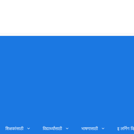
शिक्षकांसाठी
विद्यार्थ्यांसाठी
भाषणासाठी
इ लर्निग व