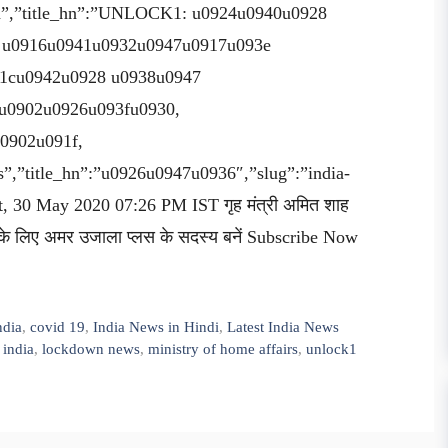
lish”,”title_hn”:”UNLOCK1: u0924u0940u0928
 u0916u0941u0932u0947u0917u093e
91cu0942u0928 u0938u0947
u0902u0926u093fu0930,
0902u091f,
”,”title_hn”:”u0926u0947u0936″,”slug”:”india-
at, 30 May 2020 07:26 PM IST गृह मंत्री अमित शाह
व के लिए अमर उजाला प्लस के सदस्य बनें Subscribe Now
ndia
,
covid 19
,
India News in Hindi
,
Latest India News
 india
,
lockdown news
,
ministry of home affairs
,
unlock1