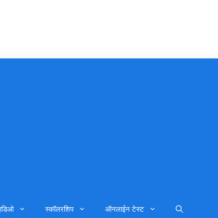
्हिडिओ
स्कॉलरशिप
ऑनलाईन टेस्ट