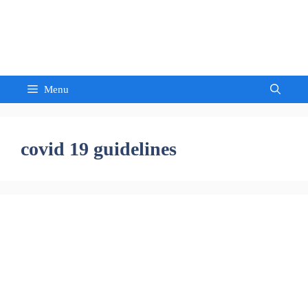
Skip
to
Sandeep Waghmore
content
Menu
covid 19 guidelines