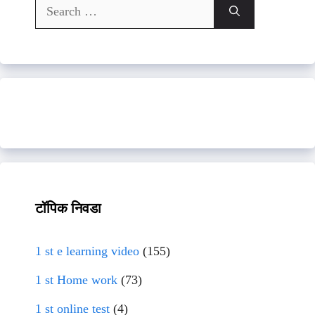
Search
for:
टॉपिक निवडा
1 st e learning video
(155)
1 st Home work
(73)
1 st online test
(4)