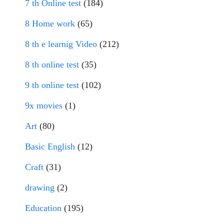
7 th Online test
(184)
8 Home work
(65)
8 th e learnig Video
(212)
8 th online test
(35)
9 th online test
(102)
9x movies
(1)
Art
(80)
Basic English
(12)
Craft
(31)
drawing
(2)
Education
(195)