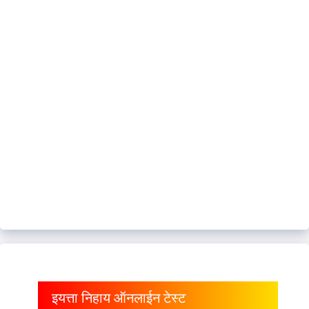
इयत्ता निहाय ऑनलाईन टेस्ट