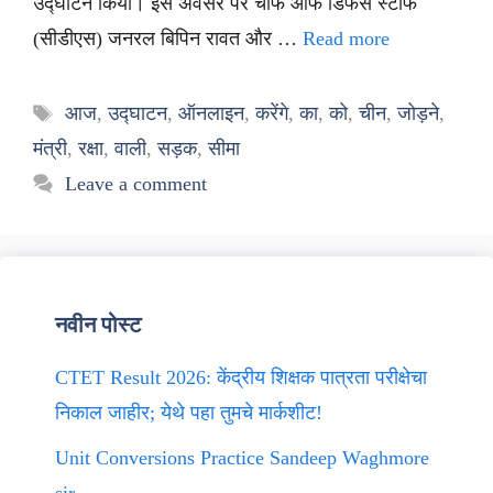
उद्घाटन किया। इस अवसर पर चीफ ऑफ डिफेंस स्टाफ
(सीडीएस) जनरल बिपिन रावत और …
Read more
Tags
आज
,
उद्घाटन
,
ऑनलाइन
,
करेंगे
,
का
,
को
,
चीन
,
जोड़ने
,
मंत्री
,
रक्षा
,
वाली
,
सड़क
,
सीमा
Leave a comment
नवीन पोस्ट
CTET Result 2026: केंद्रीय शिक्षक पात्रता परीक्षेचा
निकाल जाहीर; येथे पहा तुमचे मार्कशीट!
Unit Conversions Practice Sandeep Waghmore