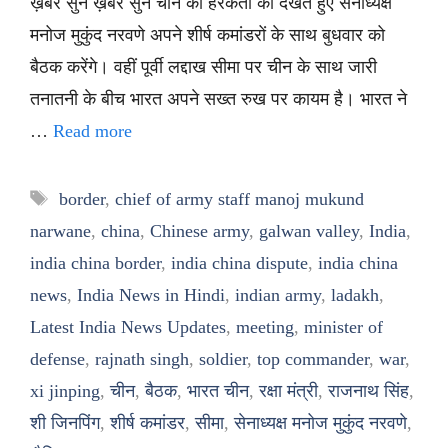
ख़बर सुनें ख़बर सुनें चीन की हरकतों को देखते हुए सेनाध्यक्ष
मनोज मुकुंद नरवणे अपने शीर्ष कमांडरों के साथ बुधवार को
बैठक करेंगे। वहीं पूर्वी लद्दाख सीमा पर चीन के साथ जारी
तनातनी के बीच भारत अपने सख्त रुख पर कायम है। भारत ने
…
Read more
Tags
border
,
chief of army staff manoj mukund
narwane
,
china
,
Chinese army
,
galwan valley
,
India
,
india china border
,
india china dispute
,
india china
news
,
India News in Hindi
,
indian army
,
ladakh
,
Latest India News Updates
,
meeting
,
minister of
defense
,
rajnath singh
,
soldier
,
top commander
,
war
,
xi jinping
,
चीन
,
बैठक
,
भारत चीन
,
रक्षा मंत्री
,
राजनाथ सिंह
,
शी जिनपिंग
,
शीर्ष कमांडर
,
सीमा
,
सेनाध्यक्ष मनोज मुकुंद नरवणे
,