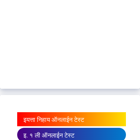
इयत्ता निहाय ऑनलाईन टेस्ट
इ. १ ली ऑनलाईन टेस्ट