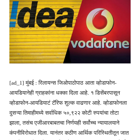
[ad_1] मुंबई : रिलायन्स जिओपाठोपाठ आता व्होडाफोन-
आयडियानेही ग्राहकांना धक्का दिला आहे. १ डिसेंबरपासून
व्होडाफोन-आयडियाटं टॅरिफ शुल्क वाढणार आहे. व्होडाफोनला
दुसऱ्या तिमाहीमध्ये सर्वाधिक ५०,९२२ कोटी रुपयांचा तोटा
झाला, तसंच एजीआरबाबतचा निर्णयही सर्वोच्च न्यायालयाने
कंपनीविरोधात दिला. यानंतर कठीण आर्थिक परिस्थितीतून जात