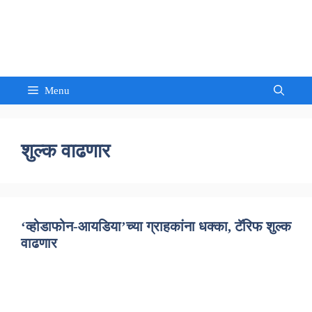
Skip
to
Sandeep Waghmore
content
Menu
शुल्क वाढणार
‘व्होडाफोन-आयडिया’च्या ग्राहकांना धक्का, टॅरिफ शुल्क
वाढणार