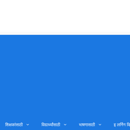
शिक्षकांसाठी
विद्यार्थ्यांसाठी
भाषणासाठी
इ लर्निग व