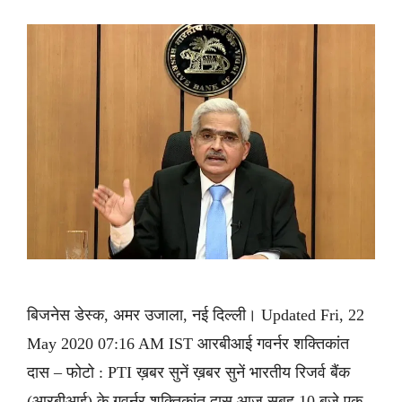
बिजनेस डेस्क, अमर उजाला, नई दिल्ली। Updated Fri, 22
May 2020 07:16 AM IST आरबीआई गवर्नर शक्तिकांत
दास – फोटो : PTI ख़बर सुनें ख़बर सुनें भारतीय रिजर्व बैंक
(आरबीआई) के गवर्नर शक्तिकांत दास आज सुबह 10 बजे एक