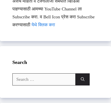
असेच माहिती व टेक्नॉलॉजी संबधीत व्हिडिओ
पाहण्यासाठी आमच्या YouTube Channel ला
Subscribe करा. व Bell Icon प्रेस करा Subscribe
करण्यासाठी
येथे क्लिक करा
Search
Search
for: