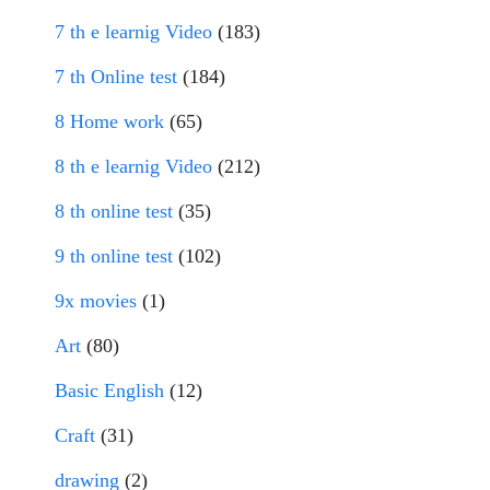
7 th e learnig Video
(183)
7 th Online test
(184)
8 Home work
(65)
8 th e learnig Video
(212)
8 th online test
(35)
9 th online test
(102)
9x movies
(1)
Art
(80)
Basic English
(12)
Craft
(31)
drawing
(2)