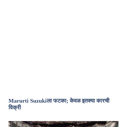
Marurti Suzukiला फटका; केवळ इतक्या कारची
विक्री