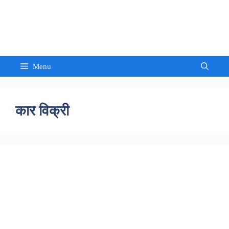
Skip
to
Sandeep Waghmore
content
Menu
कार विक्री