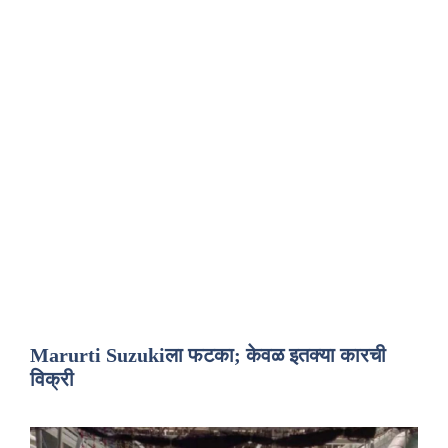
Marurti Suzukiला फटका; केवळ इतक्या कारची
विक्री