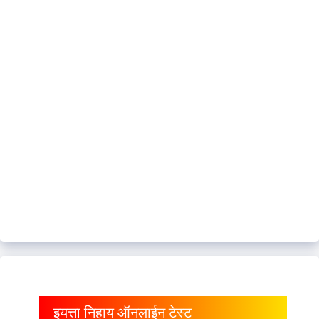
इयत्ता निहाय ऑनलाईन टेस्ट