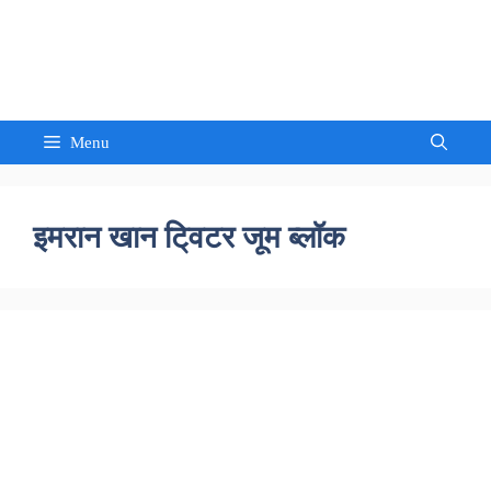
Skip
to
Sandeep Waghmore
content
Menu
इमरान खान टि्वटर जूम ब्लॉक