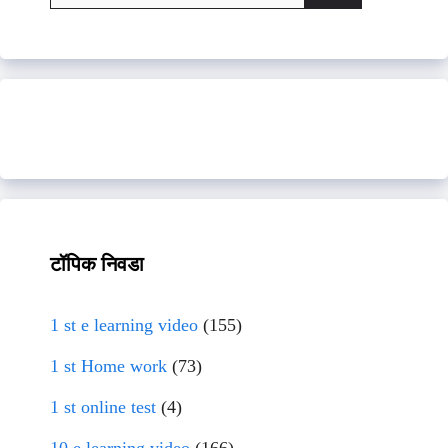
for:
टॉपिक निवडा
1 st e learning video
(155)
1 st Home work
(73)
1 st online test
(4)