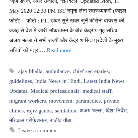
न्यूज डेस्क, अमर उजाला, नई दिल्ली Updated Mon, 11
May 2020 12:30 PM IST नमूना लेता स्वास्थ्यकर्मी (फाइल
फोटो) – फोटो : PTI ख़बर सुनें ख़बर सुनें कोरोना वायरस की
वजह से देश में जारी लॉकडाउन के बीच केंद्रीय गृह सचिव
अजय भल्ला ने सभी राज्यों और केंद्र शासित प्रदेशों के मुख्य
सचिवों को पत्र …
Read more
Tags
ajay bhalla
,
ambulance
,
chief secretaries
,
guidelines
,
India News in Hindi
,
Latest India News
Updates
,
Medical professionals
,
medical staff
,
migrant workers
,
movement
,
paramedics
,
private
clinics
,
rajiv gauba
,
sanitation
,
अजय भल्ला
,
दिशा निर्देश
,
मेडिकल प्रोफेशनल
,
राजीव गौबा
Leave a comment