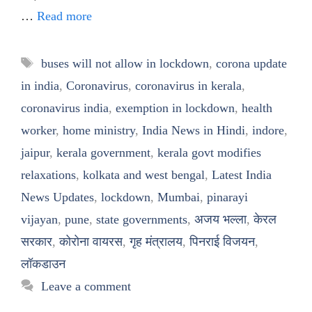
…
Read more
Tags
buses will not allow in lockdown
,
corona update
in india
,
Coronavirus
,
coronavirus in kerala
,
coronavirus india
,
exemption in lockdown
,
health
worker
,
home ministry
,
India News in Hindi
,
indore
,
jaipur
,
kerala government
,
kerala govt modifies
relaxations
,
kolkata and west bengal
,
Latest India
News Updates
,
lockdown
,
Mumbai
,
pinarayi
vijayan
,
pune
,
state governments
,
अजय भल्ला
,
केरल
सरकार
,
कोरोना वायरस
,
गृह मंत्रालय
,
पिनराई विजयन
,
लॉकडाउन
Leave a comment