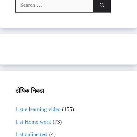
Search
for:
टॉपिक निवडा
1 st e learning video
(155)
1 st Home work
(73)
1 st online test
(4)