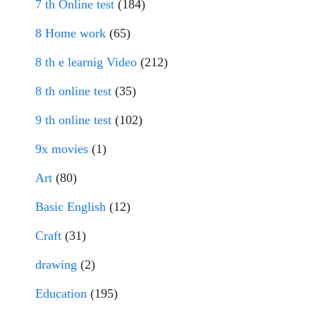
7 th Online test
(184)
8 Home work
(65)
8 th e learnig Video
(212)
8 th online test
(35)
9 th online test
(102)
9x movies
(1)
Art
(80)
Basic English
(12)
Craft
(31)
drawing
(2)
Education
(195)