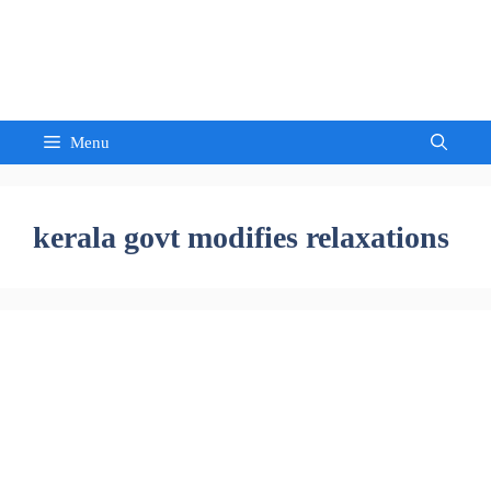
Skip
to
Sandeep Waghmore
content
Menu
kerala govt modifies relaxations