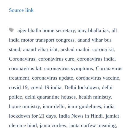
Source link
Tags
ajay bhalla home secretary
,
ajay bhalla ias
,
all
india motor transport congress
,
anand vihar bus
stand
,
anand vihar isbt
,
arshad madni
,
corona kit
,
Coronavirus
,
coronavirus cure
,
coronavirus india
,
coronavirus kit
,
coronavirus symptoms
,
Coronavirus
treatment
,
coronavirus update
,
coronavirus vaccine
,
covid 19
,
covid 19 india
,
Delhi lockdown
,
delhi
police
,
delhi quarantine houses
,
health ministry
,
home ministry
,
icmr delhi
,
icmr guidelines
,
india
lockdown for 21 days
,
India News in Hindi
,
jamiat
ulema e hind
,
janta curfew
,
janta curfew meaning
,