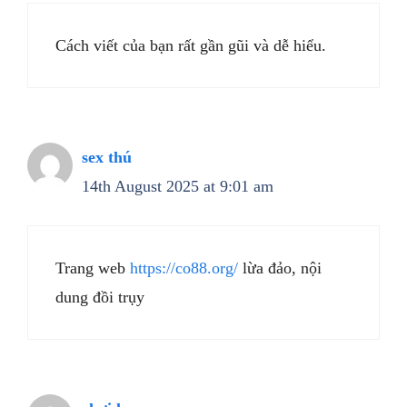
Cách viết của bạn rất gần gũi và dễ hiểu.
sex thú
14th August 2025 at 9:01 am
Trang web
https://co88.org/
lừa đảo, nội
dung đồi trụy