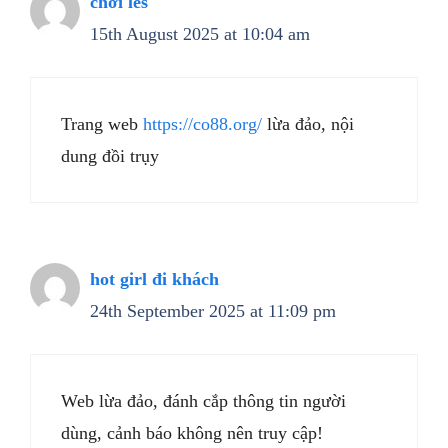
chơi les
15th August 2025 at 10:04 am
Trang web
https://co88.org/
lừa đảo, nội
dung đồi trụy
hot girl đi khách
24th September 2025 at 11:09 pm
Web lừa đảo, đánh cắp thông tin người
dùng, cảnh báo không nên truy cập!