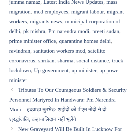
jumma namaz
,
Latest India News Updates
,
mass
migration
,
mcd employees
,
migrant labour
,
migrant
workers
,
migrants news
,
municipal corporation of
delhi
,
pk mishra
,
Pm narendra modi
,
preeti sudan
,
prime minister office
,
quarantine homes delhi
,
ravindran
,
sanitation workers mcd
,
satellite
coronavirus
,
shrikant sharma
,
social distance
,
truck
lockdown
,
Up government
,
up minister
,
up power
minister
Tributes To Our Courageous Soldiers & Security
Personnel Martyred In Handwara: Pm Narendra
Modi – हंदवाड़ा मुठभेड़: शहीदों को पीएम मोदी ने दी
श्रद्धांजलि, कहा-बलिदान नहीं भूलेंगे
New Graveyard Will Be Built In Lucknow For