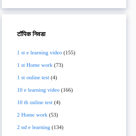
टॉपिक निवडा
1 st e learning video
(155)
1 st Home work
(73)
1 st online test
(4)
10 e learning video
(166)
10 th online test
(4)
2 Home work
(53)
2 nd e learning
(134)