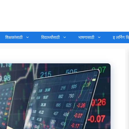
शिक्षकांसाठी
विद्यार्थ्यांसाठी
भाषणासाठी
इ लर्निग व