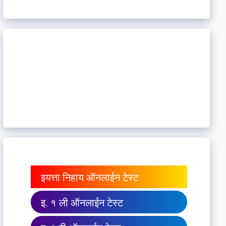
इयत्ता निहाय ऑनलाईन टेस्ट
इ. १ ली ऑनलाईन टेस्ट