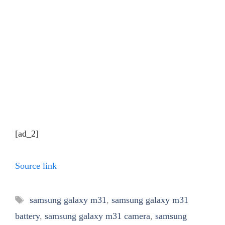
[ad_2]
Source link
Tags
samsung galaxy m31
,
samsung galaxy m31
battery
,
samsung galaxy m31 camera
,
samsung