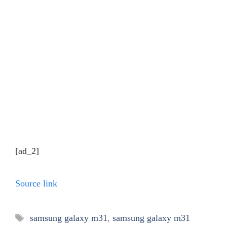
[ad_2]
Source link
Tags
samsung galaxy m31
,
samsung galaxy m31